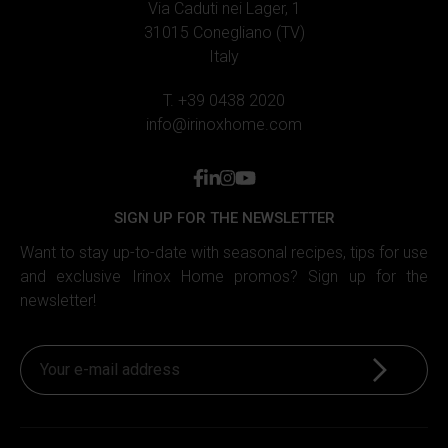
Via Caduti nei Lager, 1
31015 Conegliano (TV)
Italy
T. +39 0438 2020
info@irinoxhome.com
facebook
linkedin
instagram
youtube
SIGN UP FOR THE NEWSLETTER
Want to stay up-to-date with seasonal recipes, tips for use
and exclusive Irinox Home promos? Sign up for the
newsletter!
Sign up