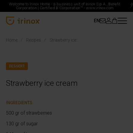
Welcome to Irinox Home - a business unit of Irinox S.p.A., Benefit
Corporation |
Certified B Corporation™ -
www.irinox.com
EN
Irinox Home
Home
Recipes
Strawberry ice cream
DESSERT
Strawberry ice cream
INGREDIENTS
500 gr of strawberries
130 gr of sugar