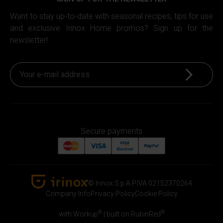
Want to stay up-to-date with seasonal recipes, tips for use
and exclusive Irinox Home promos? Sign up for the
newsletter!
Sign up
Secure payments
© Irinox S.p.A.
P.IVA 02152370264
Irinox Home
Company Info
Privacy Policy
Cookie Policy
®
®
with Workup
|
built on RubinRed