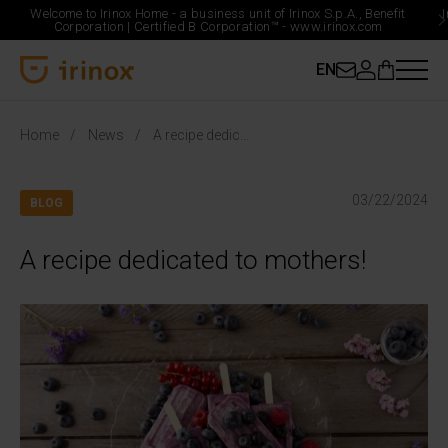
Welcome to Irinox Home - a business unit of Irinox S.p.A., Benefit
Corporation |
Certified B Corporation™ -
www.irinox.com
EN
Irinox Home
Home
News
A recipe dedicated to mothers!
03/22/2024
BLOG
A recipe dedicated to mothers!