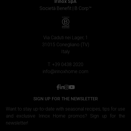
Irinox SpA
Società Benefit |
B Corp™
Via Caduti nei Lager, 1
31015 Conegliano (TV)
Italy
T. +39 0438 2020
info@irinoxhome.com
facebook
linkedin
instagram
youtube
SIGN UP FOR THE NEWSLETTER
Want to stay up-to-date with seasonal recipes, tips for use
and exclusive Irinox Home promos? Sign up for the
newsletter!