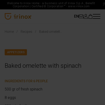
Welcome to Irinox Home - a business unit of Irinox S.p.A., Benefit
Corporation |
Certified B Corporation™ -
www.irinox.com
EN
Irinox Home
Home
Recipes
Baked omelette with spinach
APPETIZERS
Baked omelette with spinach
INGREDIENTS FOR 6 PEOPLE
500 gr of fresh spinach
8 eggs