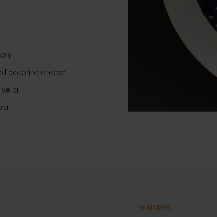
con
ted pecorino cheese
ive oil
per
FEATURES