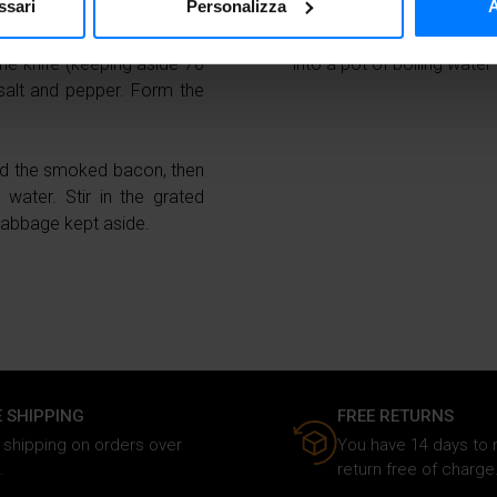
ssari
Personalizza
A
itivo, scansionandolo attivamente alla ricerca di caratteristiche spe
potato masher. In a bowl
If necessary, all you have
aborati i tuoi dati personali e imposta le tue preferenze nella
s
e knife (keeping aside 70
into a pot of boiling water
consenso in qualsiasi momento dalla Dichiarazione sui cookie.
f salt and pepper. Form the
nalizzare i contenuti e gli annunci, fornire le funzioni dei social 
rmazioni sul modo in cui utilizzi il nostro sito ai nostri partner ch
 and the smoked bacon, then
media, i quali potrebbero combinarle con altre informazioni che ha
water. Stir in the grated
o dei loro servizi.
cabbage kept aside.
E SHIPPING
FREE RETURNS
 shipping on orders over
You have 14 days to
.
return free of charge