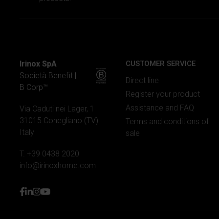
Irinox SpA
CUSTOMER SERVICE
Società Benefit |
Direct line
B Corp™
Register your product
Assistance and FAQ
Via Caduti nei Lager, 1
31015 Conegliano (TV)
Terms and conditions of
Italy
sale
T. +39 0438 2020
info@irinoxhome.com
facebook
linkedin
instagram
youtube