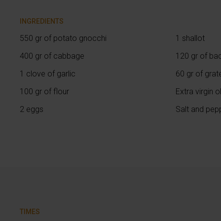
INGREDIENTS
550 gr of potato gnocchi
1 shallot
400 gr of cabbage
120 gr of ba
1 clove of garlic
60 gr of gra
100 gr of flour
Extra virgin ol
2 eggs
Salt and pep
TIMES