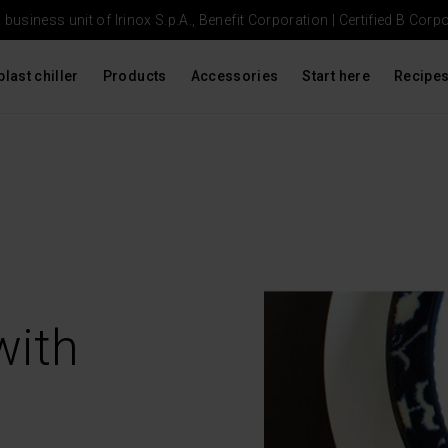
usiness unit of Irinox S.p.A., Benefit Corporation |
Certified B Corp
blast chiller
Products
Accessories
Start here
Recipe
with