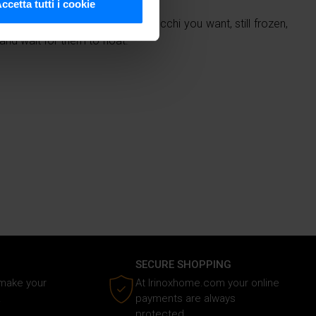
ccetta tutti i cookie
cifiche (impronte digitali).
 to do is pour the amount of gnocchi you want, still frozen,
ezione dettagli
. Puoi
 and wait for them to float.
media e analizzare il nostro
e si occupano di analisi dei
i fornito loro o che hanno
SECURE SHOPPING
 make your
At Irinoxhome.com your online
.
payments are always
protected.