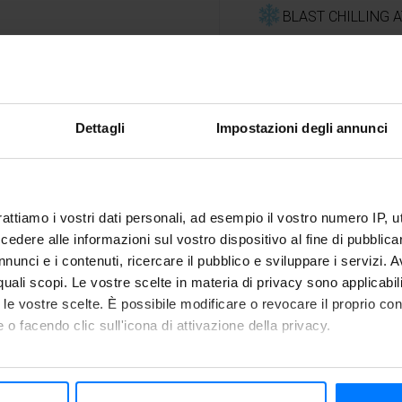
BLAST CHILLING A
e) + 3/4 minutes (gnocchi)
SHOCK FREEZING 
ick)
Dettagli
Impostazioni degli annunci
rattiamo i vostri dati personali, ad esempio il vostro numero IP, 
dere alle informazioni sul vostro dispositivo al fine di pubblica
Tips
nunci e i contenuti, ricercare il pubblico e sviluppare i servizi. A
r quali scopi. Le vostre scelte in materia di privacy sono applicabi
to le vostre scelte. È possibile modificare o revocare il proprio 
tes). Meanwhile, clean the
You can prepare a large 
 o facendo clic sull'icona di attivazione della privacy.
 of oil, 1 clove of garlic, a
function of
shock freezin
, cool it quickly in Freddy
up to 8 months, inside a
mo anche:
n.
your last minute lunches o
 sulla tua posizione geografica, con un'approssimazione di qualc