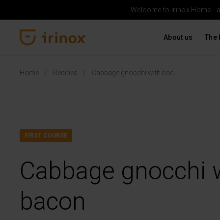
Welcome to Irinox Home - a b
About us
The 
Irinox Home
Home
Recipes
Cabbage gnocchi with bacon
FIRST COURSE
Cabbage gnocchi 
bacon