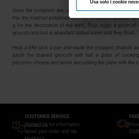
Usa solo i cookie nece
Identificare il tuo dispos
Once the potatoes are cooked, peel and mash with the 
Approfondisci come vengono el
mix the mashed potatoes with the chopped cabbage to th
modificare o ritirare il tuo 
g for the decoration of the dish), flour, eggs, a pinch o
gnocchi and boil in abundant salted water until they float.
Utilizziamo i cookie per perso
traffico. Inoltre forniamo info
Heat a little oil in a pan and sauté the chopped shallots
dati web, pubblicità e social 
sauté the drained gnocchi with half a glass of cooking 
raccolto in base al tuo utilizz
pecorino cheese and serve decorating the plate with the 
CUSTOMER SERVICE
FRE
Contact Us
for information
Free
about your order and our
€100
products.