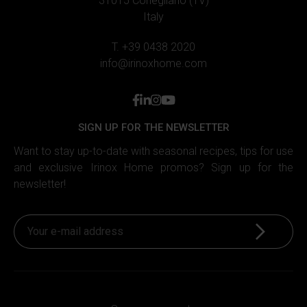
31015 Conegliano (TV)
Italy
T. +39 0438 2020
info@irinoxhome.com
facebook
linkedin
instagram
youtube
SIGN UP FOR THE NEWSLETTER
Want to stay up-to-date with seasonal recipes, tips for use
and exclusive Irinox Home promos? Sign up for the
newsletter!
Sign up