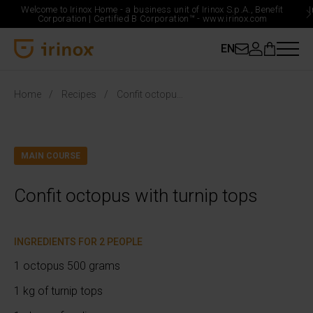
Welcome to Irinox Home - a business unit of Irinox S.p.A., Benefit
Corporation |
Certified B Corporation™ -
www.irinox.com
EN
Irinox Home
Home
Recipes
Confit octopus with turnip tops
MAIN COURSE
Confit octopus with turnip tops
INGREDIENTS FOR 2 PEOPLE
1 octopus 500 grams
1 kg of turnip tops