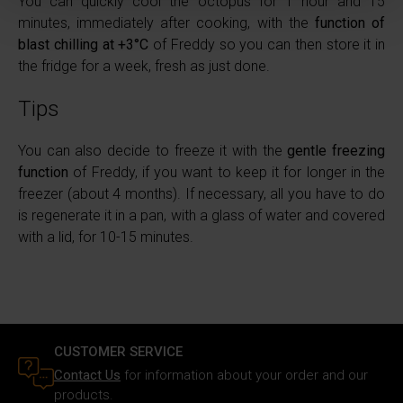
You can quickly cool the octopus for 1 hour and 15
(impronte digitali).
minutes, immediately after cooking, with the
function of
Approfondisci come vengono elaborati i tuoi dati personali
blast chilling at +3°C
of Freddy so you can then store it in
e imposta le tue preferenze nella
sezione dettagli
. Puoi
the fridge for a week, fresh as just done.
modificare o ritirare il tuo consenso in qualsiasi momento
Tips
dalla Dichiarazione sui cookie.
You can also decide to freeze it with the
gentle freezing
Utilizziamo i cookie per personalizzare i contenuti e gli
function
of Freddy, if you want to keep it for longer in the
annunci, fornire le funzioni dei social media e analizzare il
freezer (about 4 months). If necessary, all you have to do
nostro traffico. Inoltre forniamo informazioni sul modo in
is regenerate it in a pan, with a glass of water and covered
cui utilizzi il nostro sito ai nostri partner che si occupano
with a lid, for 10-15 minutes.
di analisi dei dati web, pubblicità e social media, i quali
potrebbero combinarle con altre informazioni che hai
fornito loro o che hanno raccolto in base al tuo utilizzo dei
loro servizi.
CUSTOMER SERVICE
Contact Us
for information about your order and our
products.