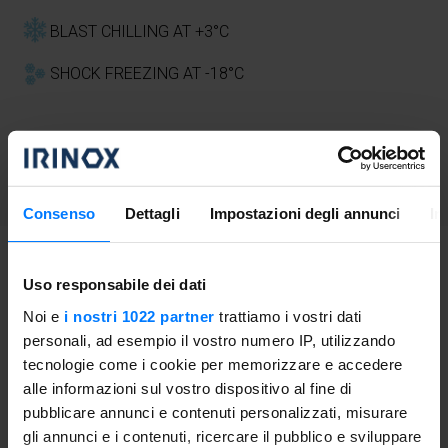
BLAST CHILLING AT +3°C
SHOCK FREEZING AT -18°C
DIFFICULTY
Average
Consenso
Dettagli
Impostazioni degli annunci
In
Proceeding
Uso responsabile dei dati
Noi e
i nostri 1022 partner
trattiamo i vostri dati
Break the eggs into a bowl, add the semolina flour, 150 ml
personali, ad esempio il vostro numero IP, utilizzando
water and as much milk as needed to make a soft dough
tecnologie come i cookie per memorizzare e accedere
(do not pour it all in right away, but a little at a time), then
alle informazioni sul vostro dispositivo al fine di
cool quickly in Freddy.
pubblicare annunci e contenuti personalizzati, misurare
gli annunci e i contenuti, ricercare il pubblico e sviluppare
Take out of the Freddy the dough of the frittelle and add