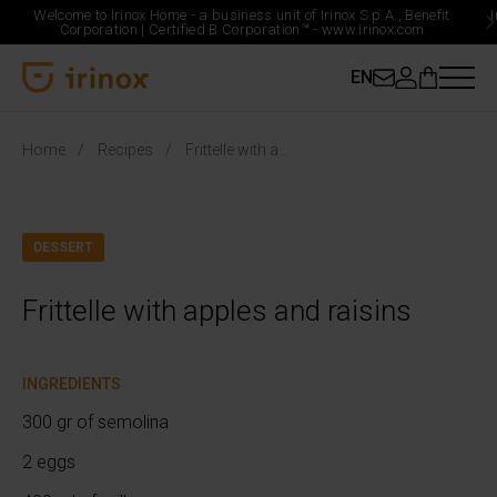
Welcome to Irinox Home - a business unit of Irinox S.p.A., Benefit
Corporation |
Certified B Corporation™ -
www.irinox.com
EN
Irinox Home
Home
Recipes
Frittelle with apples and raisins
DESSERT
Frittelle with apples and raisins
INGREDIENTS
300 gr of semolina
2 eggs