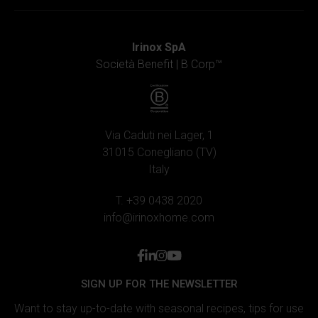
Irinox SpA
Società Benefit |
B Corp™
Via Caduti nei Lager, 1
31015 Conegliano (TV)
Italy
T. +39 0438 2020
info@irinoxhome.com
facebook
linkedin
instagram
youtube
SIGN UP FOR THE NEWSLETTER
Want to stay up-to-date with seasonal recipes, tips for use