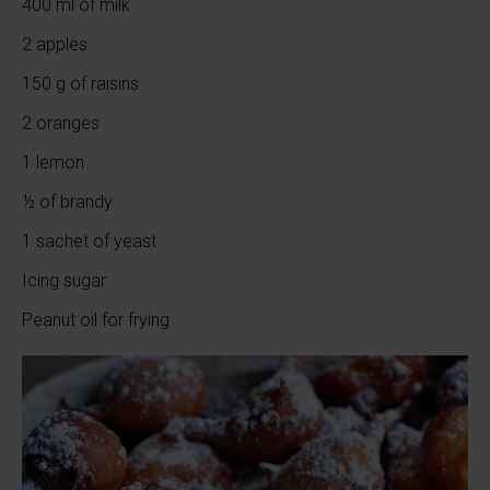
400 ml of milk
2 apples
150 g of raisins
2 oranges
1 lemon
½ of brandy
1 sachet of yeast
Icing sugar
Peanut oil for frying