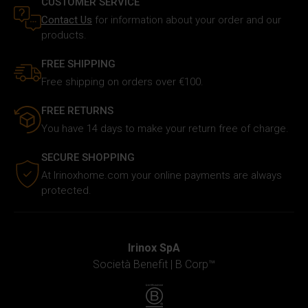
CUSTOMER SERVICE
nostro traffico. Inoltre forniamo informazioni sul modo in
Contact Us
for information about your order and our
cui utilizzi il nostro sito ai nostri partner che si occupano
products.
di analisi dei dati web, pubblicità e social media, i quali
FREE SHIPPING
potrebbero combinarle con altre informazioni che hai
fornito loro o che hanno raccolto in base al tuo utilizzo dei
Free shipping on orders over €100.
loro servizi.
FREE RETURNS
You have 14 days to make your return free of charge.
SECURE SHOPPING
At Irinoxhome.com your online payments are always
protected.
Irinox SpA
Società Benefit |
B Corp™