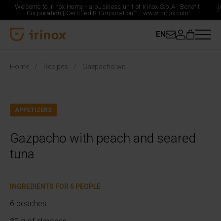
Welcome to Irinox Home - a business unit of Irinox S.p.A., Benefit
Corporation |
Certified B Corporation™ -
www.irinox.com
EN
Irinox Home
Home
Recipes
Gazpacho with peach and seared tuna
APPETIZERS
Gazpacho with peach and seared
tuna
INGREDIENTS FOR 6 PEOPLE
6 peaches