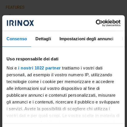
FEATURES
BLAST CHILLING
DIFFICULTY
Consenso
Dettagli
Impostazioni degli annunci
In
Average
Uso responsabile dei dati
Noi e
i nostri 1022 partner
trattiamo i vostri dati
personali, ad esempio il vostro numero IP, utilizzando
Proceeding
tecnologie come i cookie per memorizzare e accedere
alle informazioni sul vostro dispositivo al fine di
Wash the peaches and the peppers, peel-off the
pubblicare annunci e contenuti personalizzati, misurare
cucumbers, clean the onion and put everything into the
gli annunci e i contenuti, ricercare il pubblico e sviluppare
mixer. Add almonds (keeping aside 6 for decoration),
i servizi. Avete la possibilità di scegliere chi utilizza i
lemon juice, apple vinegar, stale bread, a pinch of salt and
vostri dati e per quali scopi. Le vostre scelte in materia di
pepper and a drizzle of oil. Blend until the mixture is
privacy sono applicabili solo su questa proprietà digitale
smooth and homogeneous and cool in the blast chiller