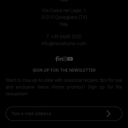
Via Caduti nei Lager, 1
31015 Conegliano (TV)
Italy
T. +39 0438 2020
info@irinoxhome.com
facebook
linkedin
instagram
youtube
SIGN UP FOR THE NEWSLETTER
Want to stay up-to-date with seasonal recipes, tips for use
and exclusive Irinox Home promos? Sign up for the
newsletter!
Sign up