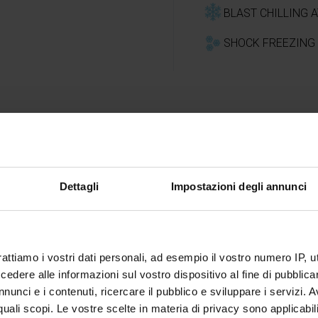
BLAST CHILLING A
SHOCK FREEZING 
Dettagli
Impostazioni degli annunci
Tips
pinch of salt and a drizzle
You can prepare the ravio
rattiamo i vostri dati personali, ad esempio il vostro numero IP, 
the
"shock freezing" funct
dere alle informazioni sul vostro dispositivo al fine di pubblica
months.
nunci e i contenuti, ricercare il pubblico e sviluppare i servizi. A
r quali scopi. Le vostre scelte in materia di privacy sono applicabi
 minutes with the function