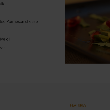
otta
rated Parmesan cheese
ive oil
per
FEATURES