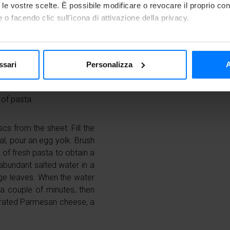
to le vostre scelte. È possibile modificare o revocare il proprio 
 o facendo clic sull'icona di attivazione della privacy.
If necessary, all you have
need and cook them directl
 a drizzle of oil and half a
mo anche:
oked, cool them in Freddy
 sulla tua posizione geografica, con un'approssimazione di qualc
es. Add the spinach to the
ssari
Personalizza
A
itivo, scansionandolo attivamente alla ricerca di caratteristiche spe
u get a cream, then put the
aborati i tuoi dati personali e imposta le tue preferenze nella
s
 from Freddy and, with the
consenso in qualsiasi momento dalla Dichiarazione sui cookie.
t of pasta.
nalizzare i contenuti e gli annunci, fornire le funzioni dei social 
cs from the sheet. Fill the
rmazioni sul modo in cui utilizzi il nostro sito ai nostri partner ch
ral, pour an egg yolk. Brush
media, i quali potrebbero combinarle con altre informazioni che ha
c of fresh pasta to obtain a
o dei loro servizi.
l abundant salted water in a
sage leaves. When the water
r a couple of minutes, then
 grated Parmesan cheese, a