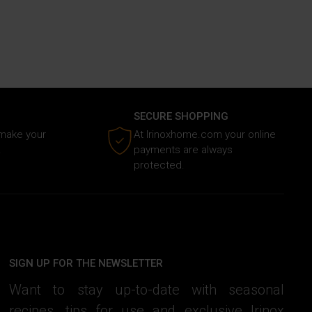
SECURE SHOPPING
 make your
At Irinoxhome.com your online
.
payments are always
protected.
SIGN UP FOR THE NEWSLETTER
Want to stay up-to-date with seasonal
recipes, tips for use and exclusive Irinox