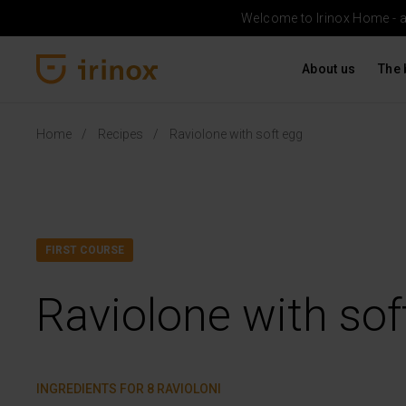
Welcome to Irinox Home - a b
About us
The 
Irinox Home
Home
Recipes
Raviolone with soft egg
FIRST COURSE
Raviolone with sof
INGREDIENTS FOR 8 RAVIOLONI