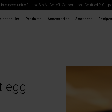
usiness unit of Irinox S.p.A., Benefit Corporation |
Certified B Corp
blast chiller
Products
Accessories
Start here
Recipe
t egg