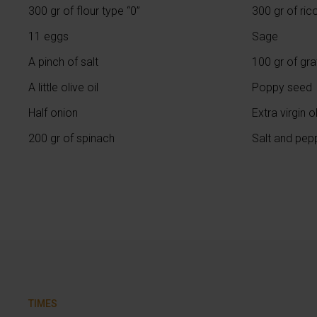
300 gr of flour type “0”
300 gr of ric
11 eggs
Sage
A pinch of salt
100 gr of g
A little olive oil
Poppy seed
Half onion
Extra virgin ol
200 gr of spinach
Salt and pep
TIMES