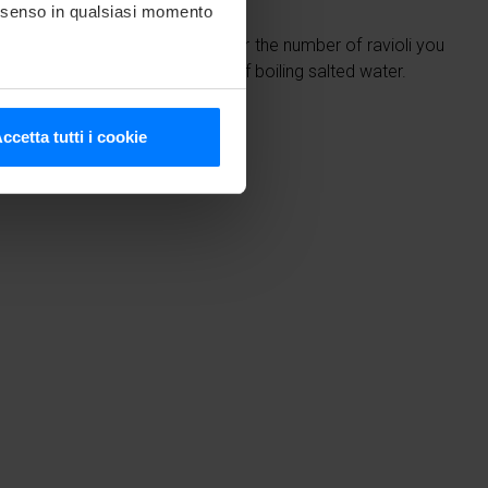
consenso in qualsiasi momento
 to do is remove from the freezer the number of ravioli you
y from frozen foods in plenty of boiling salted water.
he metro,
ccetta tutti i cookie
cifiche (impronte digitali).
ezione dettagli
. Puoi
media e analizzare il nostro
e si occupano di analisi dei
i fornito loro o che hanno