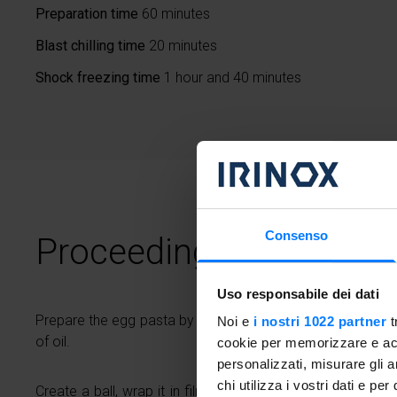
Preparation time
60 minutes
Blast chilling time
20 minutes
Shock freezing time
1 hour and 40 minutes
Consenso
Proceeding
Uso responsabile dei dati
Prepare the egg pasta by kneading the flour with 3 eggs, a 
Noi e
i nostri 1022 partner
t
of oil.
cookie per memorizzare e acce
personalizzati, misurare gli an
chi utilizza i vostri dati e pe
Create a ball, wrap it in film and let it rest in
Freddy
for 20