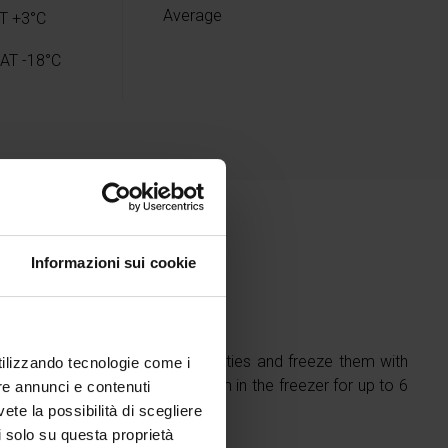
Average
T +3°C
AT -18°C
Informazioni sui cookie
li in advance and in large quantities and freeze them with
utilizzando tecnologie come i
ion of Freddy.
This will keep them in the freezer for up to 6
re annunci e contenuti
vete la possibilità di scegliere
li solo su questa proprietà