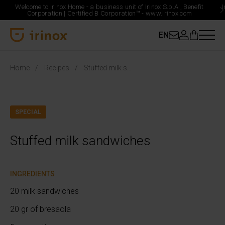
Welcome to Irinox Home - a business unit of Irinox S.p.A., Benefit
Corporation |
Certified B Corporation™ -
www.irinox.com
EN
Irinox Home
Home
Recipes
Stuffed milk sandwiches
SPECIAL
Stuffed milk sandwiches
INGREDIENTS
20 milk sandwiches
20 gr of bresaola