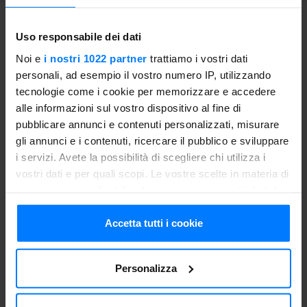
Uso responsabile dei dati
Proceeding
Noi e
i nostri 1022 partner
trattiamo i vostri dati
Wash the courgettes, trim them and cut into thin slices
personali, ad esempio il vostro numero IP, utilizzando
lengthwise. Lay them on a baking tray, season with a pinch
tecnologie come i cookie per memorizzare e accedere
of salt and pepper, a drizzle of oil, a few sprigs of fresh
alle informazioni sul vostro dispositivo al fine di
marjoram and cook in the oven preheated to 180ºC for
pubblicare annunci e contenuti personalizzati, misurare
about twenty minutes.
gli annunci e i contenuti, ricercare il pubblico e sviluppare
i servizi. Avete la possibilità di scegliere chi utilizza i
Once cooked, cool them in Freddy with the function of
vostri dati e per quali scopi. Le vostre scelte in materia di
blast chilling
for about fifteen minutes.In the meantime,
privacy sono applicabili solo su questa proprietà digitale
cut the milk rolls in half and fill 10 with Philadelphia and
in cui avete effettuato le vostre scelte. È possibile
cooked ham and 10 with cooked courgettes and
modificare o revocare il proprio consenso in qualsiasi
Accetta tutti i cookie
bresaola.
momento dalla Dichiarazione sui cookie o facendo clic
sull'icona di attivazione della privacy.
Tips
Personalizza
Con il tuo consenso, vorremmo anche:
Close each sandwich with a toothpick and freeze them,