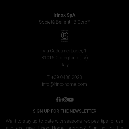
Irinox SpA
Società Benefit |
B Corp™
Via Caduti nei Lager, 1
31015 Conegliano (TV)
Italy
T. +39 0438 2020
info@irinoxhome.com
facebook
linkedin
instagram
youtube
SIGN UP FOR THE NEWSLETTER
Want to stay up-to-date with seasonal recipes, tips for use
and exclusive Irinox Home promos? Sign up for the