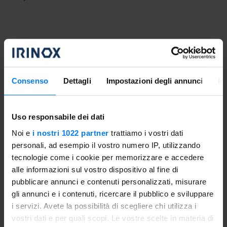
Proceeding
Turn on Freddy in positive abatement with the grill. Knead
Consenso
Dettagli
Impostazioni degli annunci
In
the ingredients of the pastry to obtain a dough, working as
little as possible to avoid heating the dough. If you have it,
use a mixer with mounted steel blades as if you were
Uso responsabile dei dati
chopping something. Your pastry will remain cool and
Noi e
i nostri 1022 partner
trattiamo i vostri dati
excellent.
personali, ad esempio il vostro numero IP, utilizzando
tecnologie come i cookie per memorizzare e accedere
Wrap the dough in plastic wrap and
cool in Freddy for 15
alle informazioni sul vostro dispositivo al fine di
minutes
. You can make double dose of shortcrust pastry
pubblicare annunci e contenuti personalizzati, misurare
and freeze it in Freddy for an hour so you always have it
gli annunci e i contenuti, ricercare il pubblico e sviluppare
ready.
i servizi. Avete la possibilità di scegliere chi utilizza i
vostri dati e per quali scopi. Le vostre scelte in materia di
Take two-thirds of the dough and roll it about half a