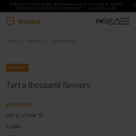
Welcome to Irinox Home - a business unit of Irinox S.p.A., Benefit
Corporation |
Certified B Corporation™ -
www.irinox.com
EN
Irinox Home
Home
Recipes
Tart a thousand flavours
DESSERT
Tart a thousand flavours
INGREDIENTS
500 gr of flour “0”
4 yolks