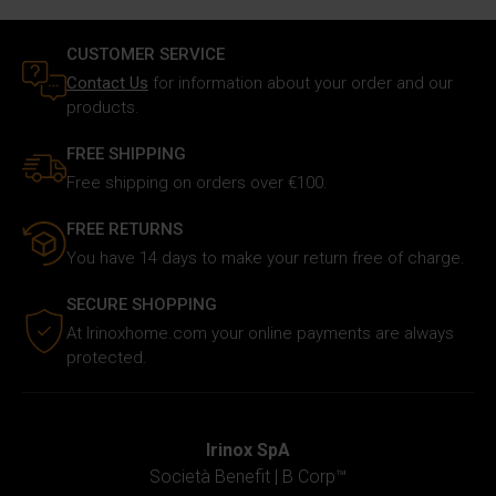
annunci, fornire le funzioni dei social media e analizzare il
nostro traffico. Inoltre forniamo informazioni sul modo in
CUSTOMER SERVICE
cui utilizzi il nostro sito ai nostri partner che si occupano
Contact Us
for information about your order and our
di analisi dei dati web, pubblicità e social media, i quali
products.
potrebbero combinarle con altre informazioni che hai
FREE SHIPPING
fornito loro o che hanno raccolto in base al tuo utilizzo dei
Free shipping on orders over €100.
loro servizi.
FREE RETURNS
You have 14 days to make your return free of charge.
SECURE SHOPPING
At Irinoxhome.com your online payments are always
protected.
Irinox SpA
Società Benefit |
B Corp™