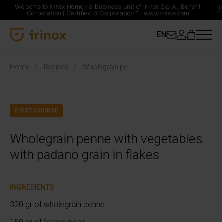
Welcome to Irinox Home - a business unit of Irinox S.p.A., Benefit
Corporation |
Certified B Corporation™ -
www.irinox.com
EN
Irinox Home
Home
Recipes
Wholegrain penne with vegetables with padano grain in flakes
FIRST COURSE
Wholegrain penne with vegetables
with padano grain in flakes
INGREDIENTS
320 gr of wholegrain penne