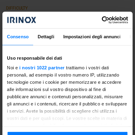
DIFFICULTY
Easy
Consenso
Dettagli
Impostazioni degli annunci
In
Proceeding
Uso responsabile dei dati
Wash the vegetables well, peel the carrots and cut
Noi e
i nostri 1022 partner
trattiamo i vostri dati
carrots, eggplants and courgettes into cubes. Heat a little
personali, ad esempio il vostro numero IP, utilizzando
olive oil in a pan and cook the vegetables: pour the
tecnologie come i cookie per memorizzare e accedere
carrots first, after 5 minutes the eggplants, after another 5
alle informazioni sul vostro dispositivo al fine di
minutes the peas and finally the courgettes. If necessary
pubblicare annunci e contenuti personalizzati, misurare
add a little water during cooking. Salt, pepper and flavour
gli annunci e i contenuti, ricercare il pubblico e sviluppare
with some fresh basil leaves.
i servizi. Avete la possibilità di scegliere chi utilizza i
vostri dati e per quali scopi. Le vostre scelte in materia di
Then put the vegetables to cool in the Freddy with the
privacy sono applicabili solo su questa proprietà digitale
function of
blast chilling
for about twenty minutes and, in
in cui avete effettuato le vostre scelte. È possibile