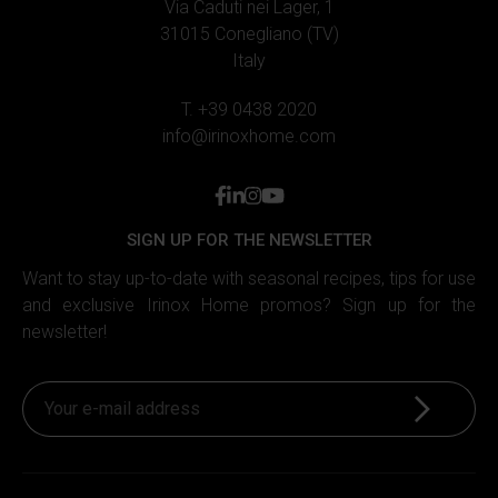
Via Caduti nei Lager, 1
31015 Conegliano (TV)
Italy
T. +39 0438 2020
info@irinoxhome.com
facebook
linkedin
instagram
youtube
SIGN UP FOR THE NEWSLETTER
Want to stay up-to-date with seasonal recipes, tips for use
and exclusive Irinox Home promos? Sign up for the
newsletter!
Sign up