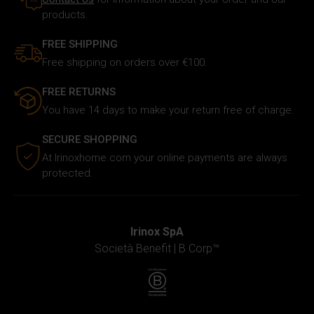
nostro traffico. Inoltre forniamo informazioni sul modo in
products.
cui utilizzi il nostro sito ai nostri partner che si occupano
di analisi dei dati web, pubblicità e social media, i quali
FREE SHIPPING
potrebbero combinarle con altre informazioni che hai
Free shipping on orders over €100.
fornito loro o che hanno raccolto in base al tuo utilizzo dei
loro servizi.
FREE RETURNS
You have 14 days to make your return free of charge.
SECURE SHOPPING
At Irinoxhome.com your online payments are always
protected.
Irinox SpA
Società Benefit |
B Corp™