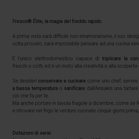
Fresco® Élite, la magia del freddo rapido.
A prima vista sarà difficile non innamorarsene, il suo desi
volta provato, sarà impossibile pensare ad una cucina sen
È l’unico elettrodomestico capace di
triplicare la co
freschi o cotti, ed è un invito alla creatività e alla scoperta
Se desideri
conservare e cucinare
come uno chef, servire 
a bassa temperatura
o
sanificare
dall'Anisakis una tartar
ciò che fa per te.
Ma anche portare in tavola fragole a dicembre, come se 
e ritrovare nel frigo le verdure cucinate cinque giorni prima, 
Dotazioni di serie: