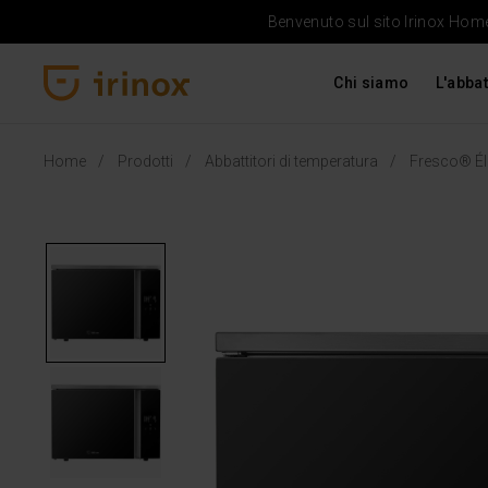
Benvenuto sul sito Irinox Home 
Chi siamo
L'abbat
Irinox Home
Home
Prodotti
Abbattitori di temperatura
Fresco® Éli