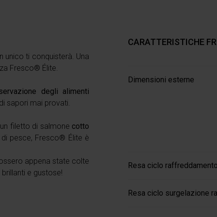
CARATTERISTICHE FR
gn unico ti conquisterà. Una
za Fresco® Élite.
Dimensioni esterne
nservazione degli alimenti
 di sapori mai provati.
un filetto di salmone
cotto
e di pesce, Fresco® Élite è
fossero appena state colte
Resa ciclo raffreddamento
brillanti e gustose!
Resa ciclo surgelazione ra