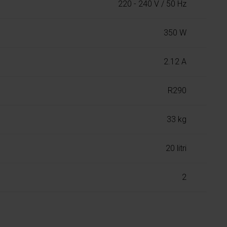
220 - 240 V / 50 Hz
350 W
2.12 A
R290
33 kg
20 litri
2