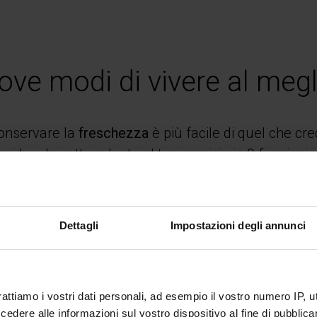
ove modi di vivere al megl
onservare la
freschezza
è più facile di quel che cre
apido e la cottura lenta al tuo servizio in 9 funzioni
Dettagli
Impostazioni degli annunci
 qualsiasi alimento
rattiamo i vostri dati personali, ad esempio il vostro numero IP, 
dere alle informazioni sul vostro dispositivo al fine di pubblica