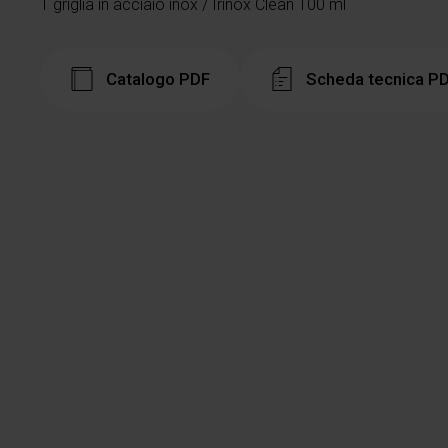
1 griglia in acciaio inox / Irinox Clean 100 ml
Catalogo PDF
Scheda tecnica P