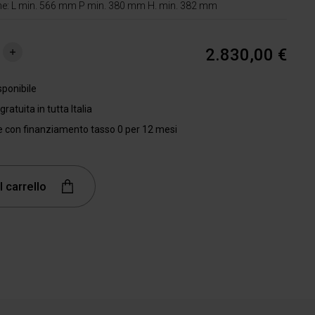
ne: L min. 566 mm P min. 380 mm H. min. 382 mm
2.830,00 €
uovi
Aggiungi
sponibile
ratuita in tutta Italia
e con finanziamento tasso 0 per 12 mesi
l carrello