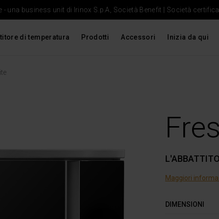
- una business unit di Irinox S.p.A, Società Benefit | Società certific
titore di temperatura
Prodotti
Accessori
Inizia da qui
te
Fres
L'ABBATTIT
Maggiori informa
DIMENSIONI