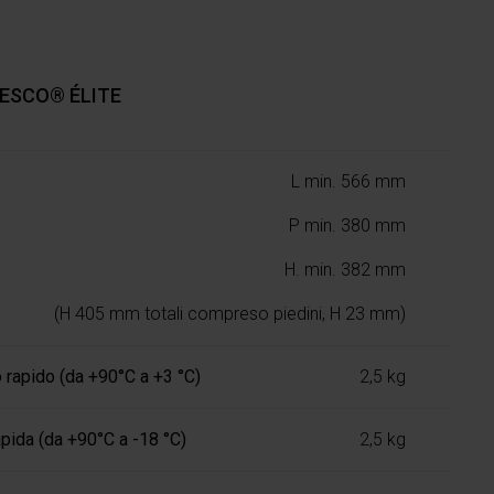
ESCO® ÉLITE
L min. 566 mm
P min. 380 mm
H. min. 382 mm
(H 405 mm totali compreso piedini, H 23 mm)
 rapido (da +90°C a +3 °C)
2,5 kg
pida (da +90°C a -18 °C)
2,5 kg