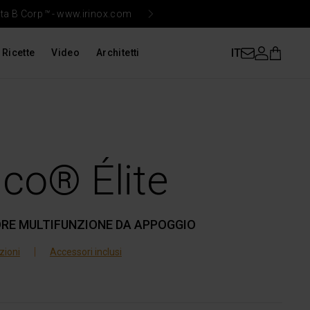
ata B Corp
™
-
www.irinox.com
Iri
IT
Ricette
Video
Architetti
co® Élite
ORE MULTIFUNZIONE DA APPOGGIO
|
zioni
Accessori inclusi