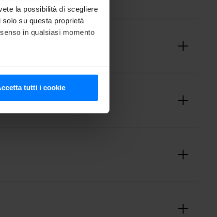
vete la possibilità di scegliere
li solo su questa proprietà
consenso in qualsiasi momento
he metro,
ccetta tutti i cookie
cifiche (impronte digitali).
ezione dettagli
. Puoi
media e analizzare il nostro
e si occupano di analisi dei
i fornito loro o che hanno