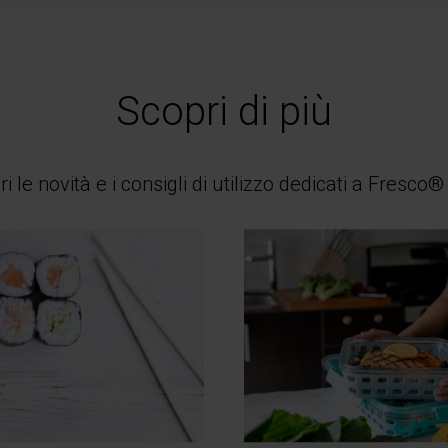
ggiordomo in casa, il
i e digeribili, senza
a che vorrai! Esci in
sterno.
anza in Fresco® Élite,
a casa.
Scopri di più
a casa e trovare ad
 mangiare.
i le novità e i consigli di utilizzo dedicati a Fresco® 