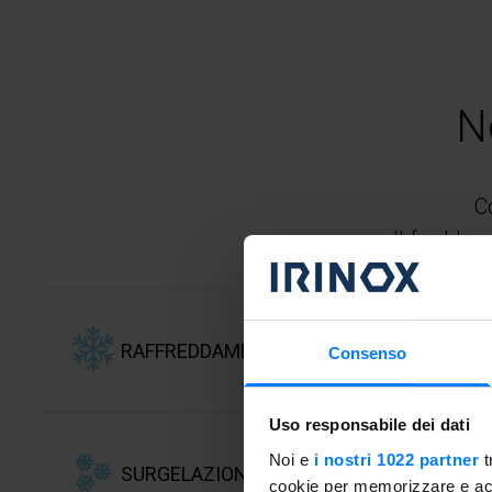
N
C
Il freddo r
RAFFREDDAMENTO RAPIDO
Consenso
Uso responsabile dei dati
Per conservare in frigorifero
Noi e
i nostri 1022 partner
t
SURGELAZIONE
cotto fino a 7 giorni.
cookie per memorizzare e acce